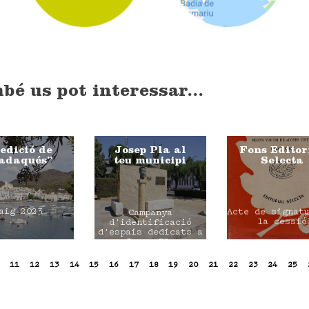
bé us pot interessar...
edició de
Josep Pla al
Fons Editor
adaqués”
teu municipi
Selecta
aig 2023
Acte de signat
Campanya
la cessió
d'identificació
d'espais dedicats a
Josep Pla
11
12
13
14
15
16
17
18
19
20
21
22
23
24
25