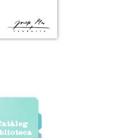
Catàleg
iblioteca