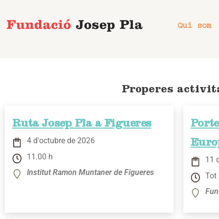
Vés
al
Qui som
contingut
Properes activit
Ruta Josep Pla a Figueres
Porte
4 d'octubre de 2026
Euro
11.00 h
11 
Institut Ramon Muntaner de Figueres
Tot 
Fun