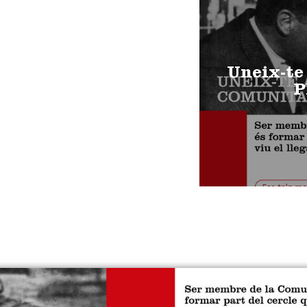
Uneix-te
P