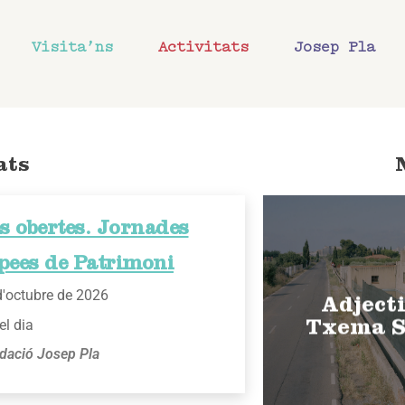
Visita’ns
Activitats
Josep Pla
ats
s obertes. Jornades
pees de Patrimoni
d'octubre de 2026
Adjecti
el dia
Txema S
dació Josep Pla