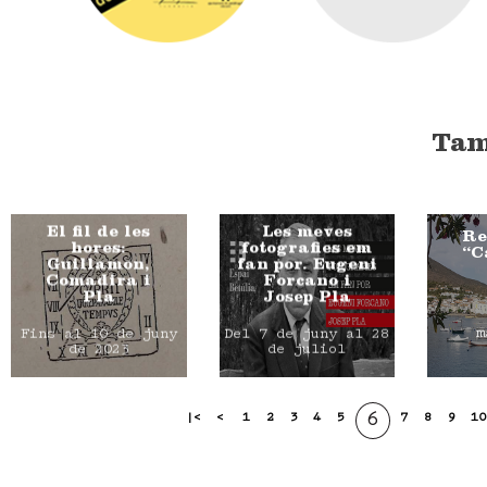
Tam
El fil de les
Les meves
Re
hores:
fotografies em
“C
Guillamon,
fan por. Eugeni
Comadira i
Forcano i
Pla
Josep Pla
m
Fins al 10 de juny
Del 7 de juny al 28
de 2023
de juliol
6
|<
<
1
2
3
4
5
7
8
9
10