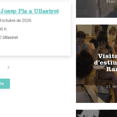
Fins 
Josep Pla a Ullastret
d'octubre de 2026
00 h
 Ullastret
Visit
d’estiu
Ra
ta
21 de