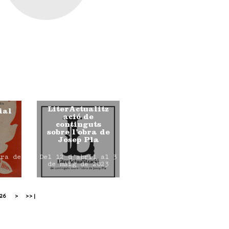
LiterActualitz
ial
ació de
continguts
sobre l’obra de
Josep Pla
ura de
Del 12 d'abril al 3
de maig de 2023
26
>
>>|