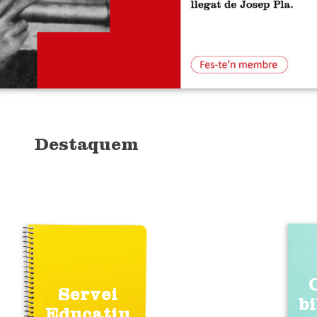
Destaquem
Servei
b
Educatiu