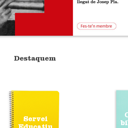
Destaquem
Servei
b
Educatiu