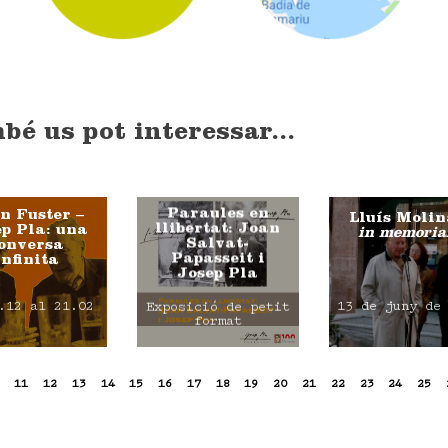
bé us pot interessar...
Paraules en
n Fuster –
Lluís Molin
llibertat: Joan
p Pla: una
in memori
Salvat-
onversa
Papasseit i
infinita
Josep Pla
.12 al 21.02
13 de juny de
Exposició de petit
format
11
12
13
14
15
16
17
18
19
20
21
22
23
24
25