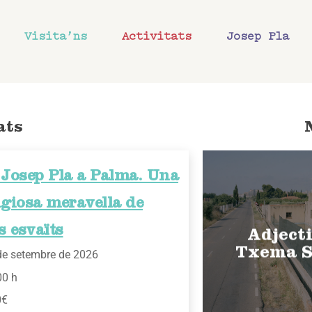
Visita’ns
Activitats
Josep Pla
ats
Josep Pla a Palma. Una
giosa meravella de
s esvaïts
Adjecti
Txema S
de setembre de 2026
00 h
0€