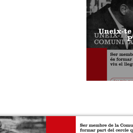
Uneix-te
P