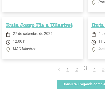
Port
Ruta Josep Pla a Ullastret
Ruta 
27 de setembre de 2026
4 d
12.00 h
11.
MAC Ullastret
Ins
3
1
2
4
5
Consulteu l'agenda comple