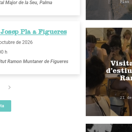
al Major de la Seu, Palma
Fins 
Josep Pla a Figueres
'octubre de 2026
00 h
titut Ramon Muntaner de Figueres
Visit
d’estiu
Ra
21 de
ta