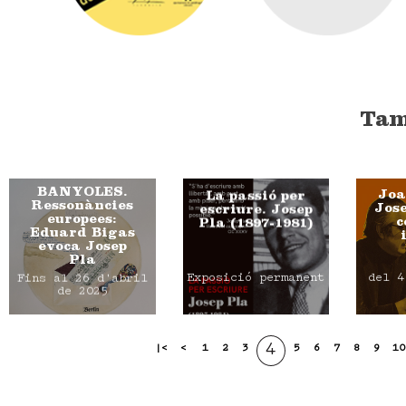
Tam
BANYOLES.
Joa
La passió per
Ressonàncies
Jose
escriure. Josep
europees:
c
Pla (1897-1981)
Eduard Bigas
evoca Josep
Pla
Exposició permanent
del 4
Fins al 26 d'abril
de 2025
4
|<
<
1
2
3
5
6
7
8
9
10