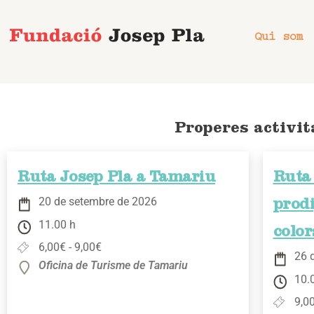
Vés
al
Qui som
contingut
Properes activit
Ruta Josep Pla a Tamariu
Ruta 
20 de setembre de 2026
prodi
11.00 h
color
6,00€ - 9,00€
26 
Oficina de Turisme de Tamariu
10.
9,0