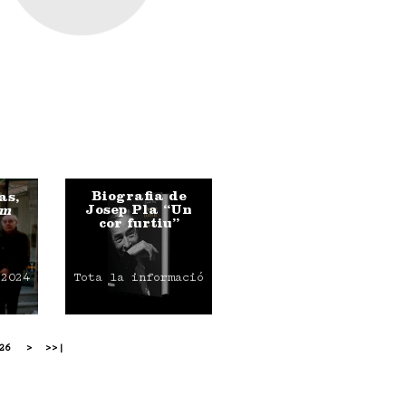
Biografia de
as,
Josep Pla “Un
am
cor furtiu”
 2024
Tota la informació
26
>
>>|