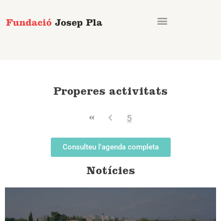
Vés
al
contingut
Properes activitats
5
Consulteu l'agenda completa
Notícies