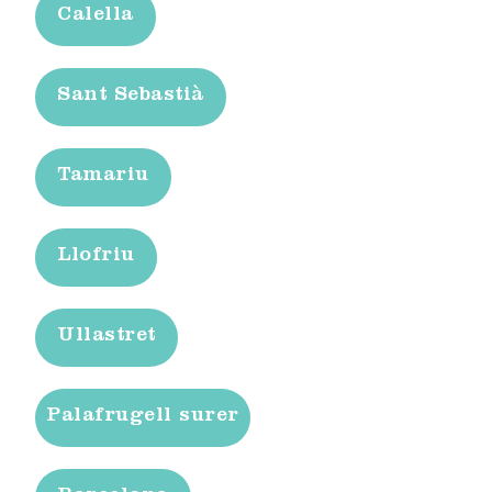
Calella
Sant Sebastià
Tamariu
Llofriu
Ullastret
Palafrugell surer