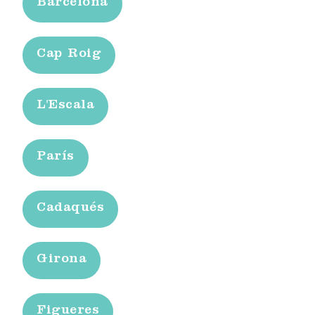
Barcelona
Cap Roig
L'Escala
París
Cadaqués
Girona
Figueres