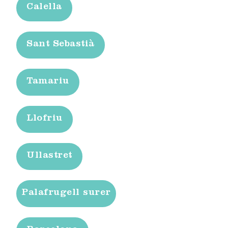
Calella
Sant Sebastià
Tamariu
Llofriu
Ullastret
Palafrugell surer