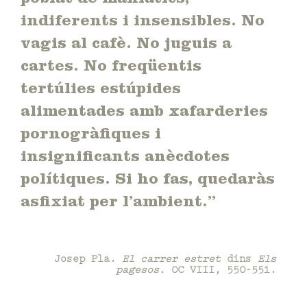
poblat de maniàtics,
indiferents i insensibles. No
vagis al cafè. No juguis a
cartes. No freqüentis
tertúlies estúpides
alimentades amb xafarderies
pornogràfiques i
insignificants anècdotes
polítiques. Si ho fas, quedaràs
asfixiat per l’ambient.”
Josep Pla.
El carrer estret
dins
Els
pagesos.
OC VIII, 550-551.