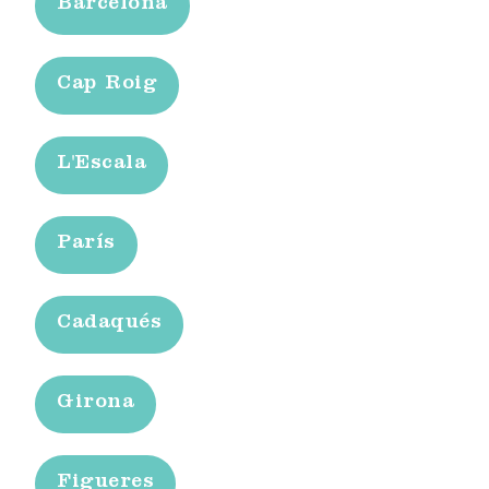
Barcelona
Cap Roig
L'Escala
París
Cadaqués
Girona
Figueres